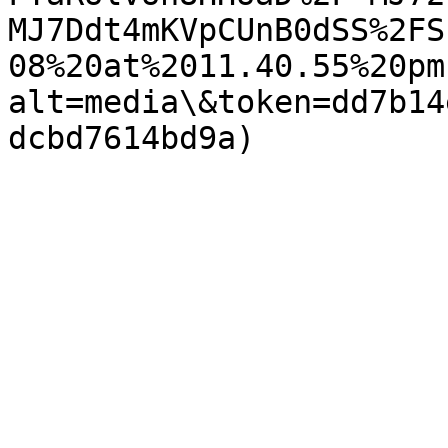
MJ7Ddt4mKVpCUnB0dSS%2FS
08%20at%2011.40.55%20pm
alt=media\&token=dd7b14